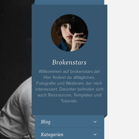
Ich bin Fyn,
23, und
wohne in
Köln
Brokenstars
Willkommen auf brokenstars.de!
Hier findest du alltägliches,
Fotografie und Webkram, der mich
interessiert. Darunter befinden sich
auch Ressourcen, Templates und
Tutorials.
Blog
Kategorien