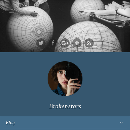
Ich bin Fyn,
23, und
wohne in
Köln
Brokenstars
Blog