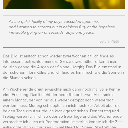
All the quick futility of my days cascaded upon me,
and I wanted to scream out in helpless fury at the hopeless
inevitable going on of seconds, days and years.
Das Bild ist einfach schon wieder zwei Wochen alt. Ich finde es
interessant, betrachtet man das Ganze etwas näher erkennt man
deutlich genug die Augen der Spinne (Uargh!). Das Bild entstand in
der schönen Flora Kölns und ich fand es himmlisch wie die Sonne in
die Blumen schien.
Am Wochenende drauf erwischte mich dann noch mal volle Kanne
eine Erkältung. Damit steht der neue Rekord „zwei Mal krank in
einem Monat“, der von mir aus weder getoppt noch wiederholt
werden muss. Montag schleppte ich mich noch zur Arbeit aber die
beiden Tage drauf wurde ich krank geschrieben. Donnerstag und
Freitag waren für mich so oder so freie Tage und das Wochenende
verbrachte ich auch mit Regeneration. Immerhin konnte ich die Zeit
außerordentlich gut nutzen um mit Need for Speed Most Wanted