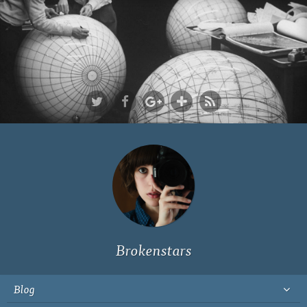
Ich bin Fyn,
23, und
wohne in
Köln
Brokenstars
Blog