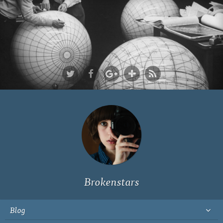
Ich bin Fyn,
23, und
wohne in
Köln
Brokenstars
Blog