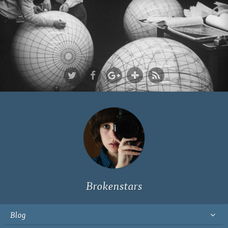
Ich bin Fyn,
23, und
wohne in
Köln
Brokenstars
Blog