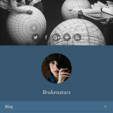
Ich bin Fyn,
23, und
wohne in
Köln
Brokenstars
Blog