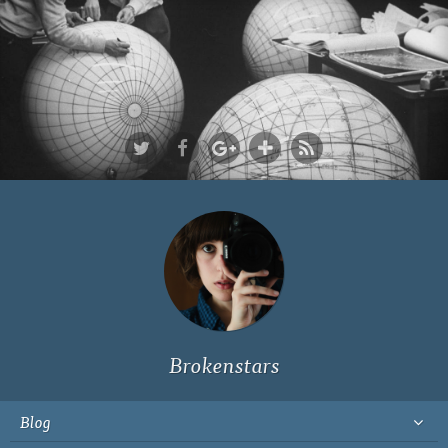
Ich bin Fyn,
23, und
wohne in
Köln
Brokenstars
Blog