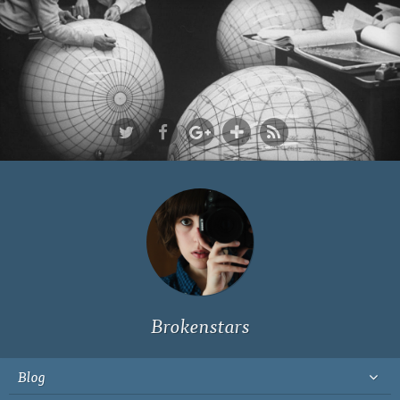
Ich bin Fyn,
23, und
wohne in
Köln
Brokenstars
Blog