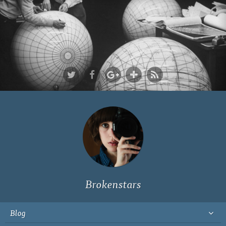
Ich bin Fyn,
23, und
wohne in
Köln
Brokenstars
Blog