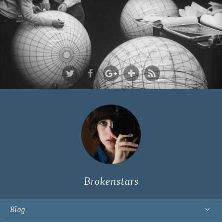
Ich bin Fyn,
23, und
wohne in
Köln
Brokenstars
Blog