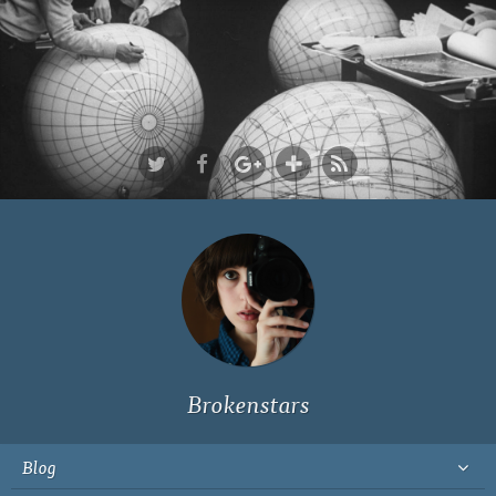
Ich bin Fyn,
23, und
wohne in
Köln
Brokenstars
Blog