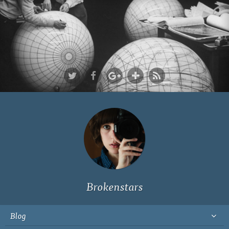
Ich bin Fyn,
23, und
wohne in
Köln
Brokenstars
Blog