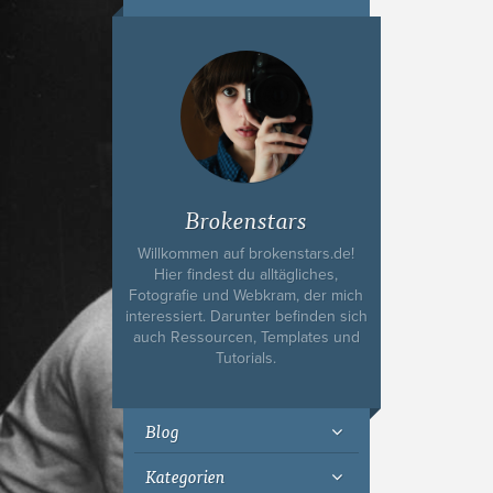
Ich bin Fyn,
23, und
wohne in
Köln
Brokenstars
Willkommen auf brokenstars.de!
Hier findest du alltägliches,
Fotografie und Webkram, der mich
interessiert. Darunter befinden sich
auch Ressourcen, Templates und
Tutorials.
Blog
Kategorien