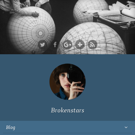
Ich bin Fyn,
23, und
wohne in
Köln
Brokenstars
Blog