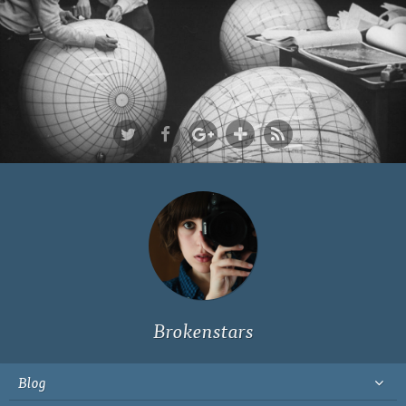
Ich bin Fyn,
23, und
wohne in
Köln
Brokenstars
Blog