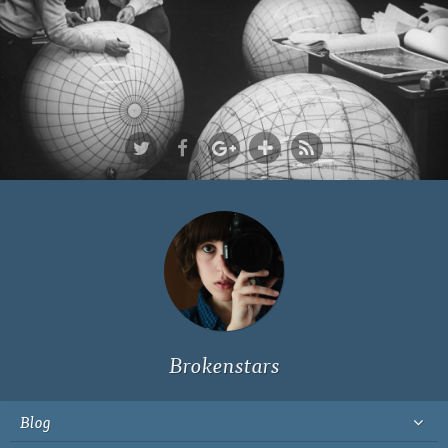
Ich bin Fyn,
23, und
wohne in
Köln
Brokenstars
Blog