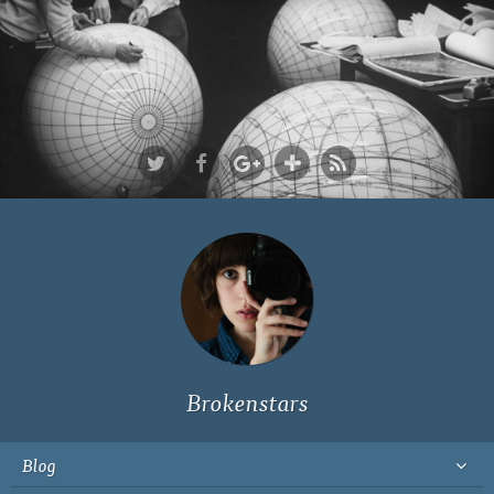
Ich bin Fyn,
23, und
wohne in
Köln
Brokenstars
Blog