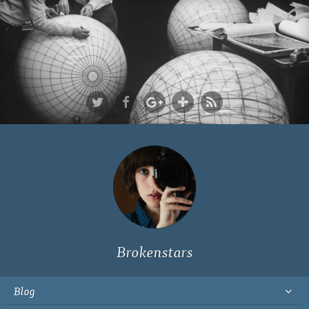
Ich bin Fyn,
23, und
wohne in
Köln
Brokenstars
Blog