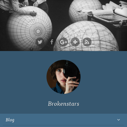
Ich bin Fyn,
23, und
wohne in
Köln
Brokenstars
Blog