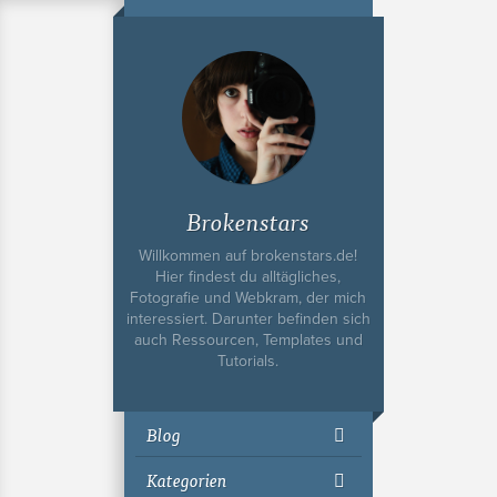
Ich bin Fyn,
23, und
wohne in
Köln
Brokenstars
Willkommen auf brokenstars.de!
Hier findest du alltägliches,
Fotografie und Webkram, der mich
interessiert. Darunter befinden sich
auch Ressourcen, Templates und
Tutorials.
Blog
Kategorien