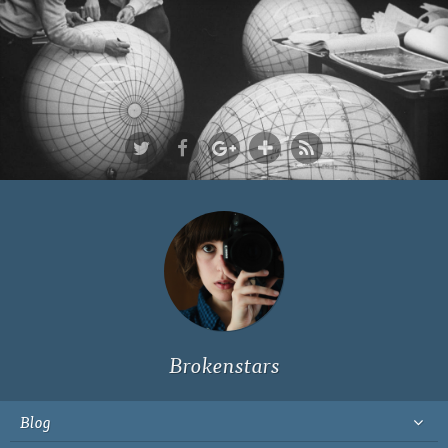
Ich bin Fyn,
23, und
wohne in
Köln
Brokenstars
Blog