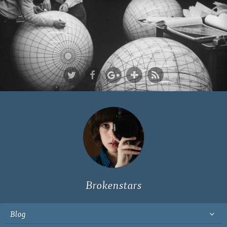
Ich bin Fyn,
23, und
wohne in
Köln
Brokenstars
Blog