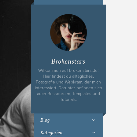
Ich bin Fyn,
23, und
wohne in
Köln
Brokenstars
Willkommen auf brokenstars.de!
Hier findest du alltägliches,
Fotografie und Webkram, der mich
interessiert. Darunter befinden sich
auch Ressourcen, Templates und
Tutorials.
Blog
Kategorien