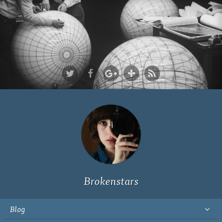
Ich bin Fyn,
23, und
wohne in
Köln
Brokenstars
Blog