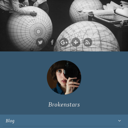
Ich bin Fyn,
23, und
wohne in
Köln
Brokenstars
Blog