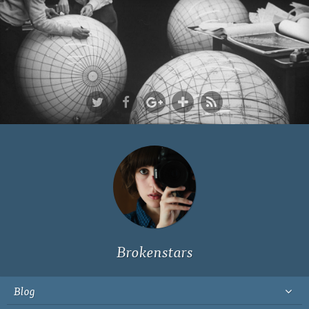
Ich bin Fyn,
23, und
wohne in
Köln
Brokenstars
Blog