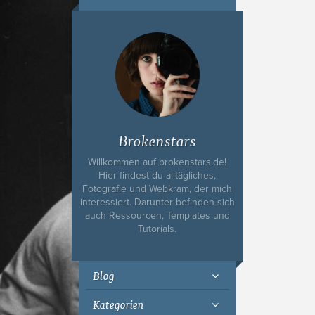
Ich bin Fyn,
23, und
wohne in
Köln
Brokenstars
Willkommen auf brokenstars.de!
Hier findest du alltägliches,
Fotografie und Webkram, der mich
interessiert. Darunter befinden sich
auch Ressourcen, Templates und
Tutorials.
Blog
Kategorien