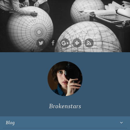
Ich bin Fyn,
23, und
wohne in
Köln
Brokenstars
Blog