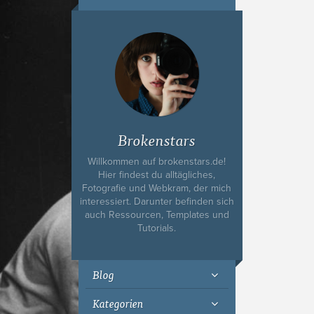
Ich bin Fyn,
23, und
wohne in
Köln
Brokenstars
Willkommen auf brokenstars.de!
Hier findest du alltägliches,
Fotografie und Webkram, der mich
interessiert. Darunter befinden sich
auch Ressourcen, Templates und
Tutorials.
Blog
Kategorien