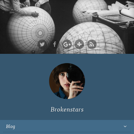
Ich bin Fyn,
23, und
wohne in
Köln
Brokenstars
Blog