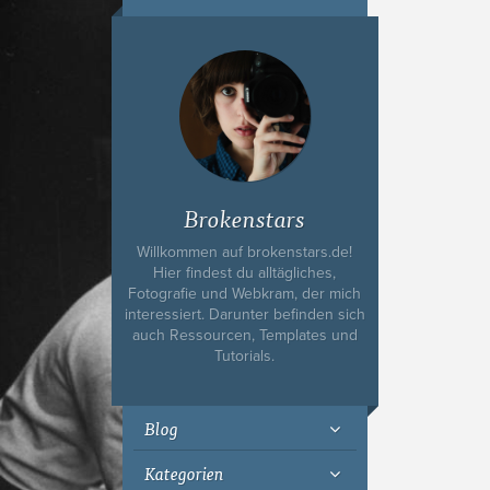
Ich bin Fyn,
23, und
wohne in
Köln
Brokenstars
Willkommen auf brokenstars.de!
Hier findest du alltägliches,
Fotografie und Webkram, der mich
interessiert. Darunter befinden sich
auch Ressourcen, Templates und
Tutorials.
Blog
Kategorien